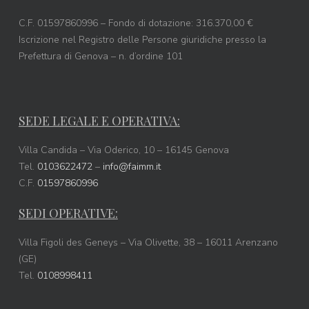
C.F. 01597860996 – Fondo di dotazione: 316.370,00 €
Iscrizione nel Registro delle Persone giuridiche presso la
Prefettura di Genova – n. d’ordine 101
SEDE LEGALE E OPERATIVA:
Villa Candida – Via Oderico, 10 – 16145 Genova
Tel.
0103622472
–
info@faimm.it
C.F.
01597860996
SEDI OPERATIVE:
Villa Figoli des Geneys – Via Olivette, 38 – 16011 Arenzano
(GE)
Tel.
0108998411