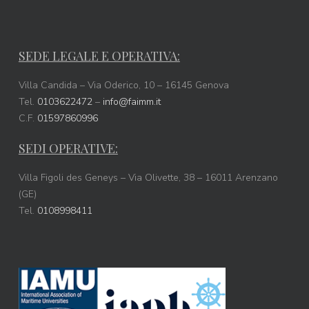
SEDE LEGALE E OPERATIVA:
Villa Candida – Via Oderico, 10 – 16145 Genova
Tel.
0103622472
–
info@faimm.it
C.F.
01597860996
SEDI OPERATIVE:
Villa Figoli des Geneys – Via Olivette, 38 – 16011 Arenzano
(GE)
Tel.
0108998411