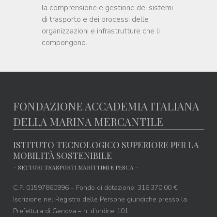
la comprensione e gestione dei sistemi
di trasporto e dei processi delle
organizzazioni e infrastrutture che li
compongono.
FONDAZIONE ACCADEMIA ITALIANA
DELLA MARINA MERCANTILE
ISTITUTO TECNOLOGICO SUPERIORE PER LA
MOBILITÀ SOSTENIBILE
– SETTORI TRASPORTI MARITTIMI E PESCA –
C.F. 01597860996 – Fondo di dotazione: 316.370,00 €
Iscrizione nel Registro delle Persone giuridiche presso la
Prefettura di Genova – n. d’ordine 101