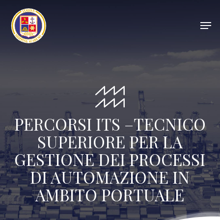
Skip
to
Men
main
Close
content
Menu
PERCORSI ITS –TECNICO
SUPERIORE PER LA
GESTIONE DEI PROCESSI
DI AUTOMAZIONE IN
AMBITO PORTUALE