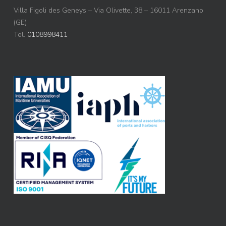
Villa Figoli des Geneys – Via Olivette, 38 – 16011 Arenzano
(GE)
Tel.
0108998411