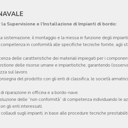
 NAVALE
 la Supervisione e l’Installazione di Impianti di bordo:
a sistemazione, il montaggio e la messa in funzione degli impianti
 competenza in conformità alle specifiche tecniche fornite, agli sta
nza delle caratteristiche dei materiali impiegati per i componenti
estione delle risorse umane e impiantistiche, garantendo l’osser
ezza sul lavoro.
consegna del prodotto con gli enti di classifica, le società armatric
 di riparazione in officina e a bordo-nave.
oluzione delle “non conformità” di competenza individuando le azi
n gli enti interessati.
 collaudi sugli impianti, in base alle procedure tecniche prestabilit