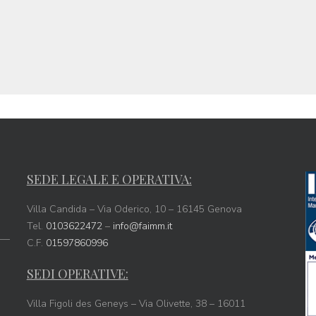
SEDE LEGALE E OPERATIVA:
Villa Candida – Via Oderico, 10 – 16145 Genova
Tel.
0103622472
–
info@faimm.it
C.F.
01597860996
SEDI OPERATIVE:
Villa Figoli des Geneys – Via Olivette, 38 – 16011