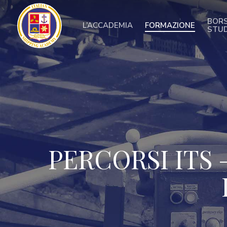
Skip
to
BORS
L’ACCADEMIA
FORMAZIONE
main
STU
content
PERCORSI ITS 