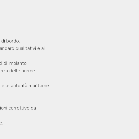
 di bordo.
ndard qualitativi e ai
 di impianto.
vanza delle norme
i e le autorità marittime
oni correttive da
e.