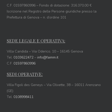
C.F. 01597860996 – Fondo di dotazione: 316.370,00 €
Iscrizione nel Registro delle Persone giuridiche presso la
Prefettura di Genova – n. d’ordine 101
SEDE LEGALE E OPERATIVA:
Villa Candida – Via Oderico, 10 – 16145 Genova
Tel.
0103622472
–
info@faimm.it
C.F.
01597860996
SEDI OPERATIVE:
Villa Figoli des Geneys – Via Olivette, 38 – 16011 Arenzano
(GE)
Tel.
0108998411