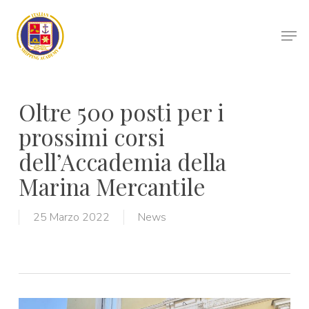
Skip
to
Men
main
Close
content
Menu
Oltre 500 posti per i
prossimi corsi
dell’Accademia della
Marina Mercantile
25 Marzo 2022
News