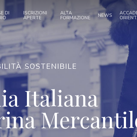
E DI
ISCRIZIONI
ALTA
ACCAD
NEWS
DIO
APERTE
FORMAZIONE
ORIEN
ILITÀ SOSTENIBILE
a Italiana
rina Mercantil