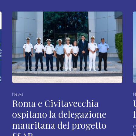
News
N
Roma e Civitavecchia
ospitano la delegazione
mauritana del progetto
G
L