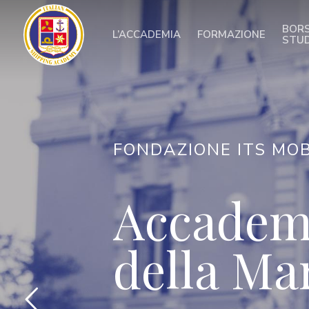
Skip
to
BORS
L’ACCADEMIA
FORMAZIONE
main
STU
content
FONDAZIONE ITS MOB
Accademi
della Ma