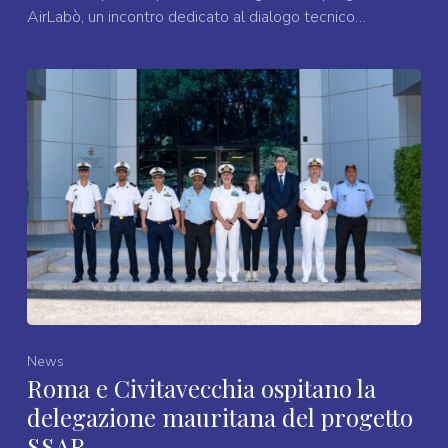
AirLabò, un incontro dedicato al dialogo tecnico…
News
Roma e Civitavecchia ospitano la
delegazione mauritana del progetto
SSAR