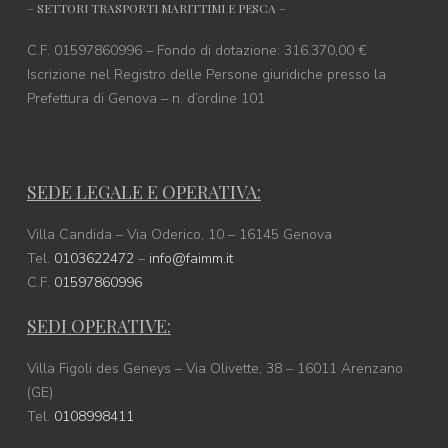
– SETTORI TRASPORTI MARITTIMI E PESCA –
C.F. 01597860996 – Fondo di dotazione: 316.370,00 €
Iscrizione nel Registro delle Persone giuridiche presso la
Prefettura di Genova – n. d’ordine 101
SEDE LEGALE E OPERATIVA:
Villa Candida – Via Oderico, 10 – 16145 Genova
Tel.
0103622472
–
info@faimm.it
C.F.
01597860996
SEDI OPERATIVE:
Villa Figoli des Geneys – Via Olivette, 38 – 16011 Arenzano
(GE)
Tel.
0108998411