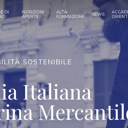
E DI
ISCRIZIONI
ALTA
ACCAD
NEWS
DIO
APERTE
FORMAZIONE
ORIEN
ILITÀ SOSTENIBILE
a Italiana
rina Mercantil