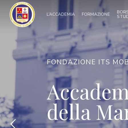
Skip
to
BORS
L’ACCADEMIA
FORMAZIONE
main
STU
content
FONDAZIONE ITS MOB
Accademi
della Ma