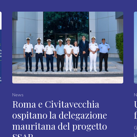
News
N
Roma e Civitavecchia
ospitano la delegazione
mauritana del progetto
G
L