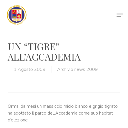
Skip
to
Men
main
Close
content
Menu
UN “TIGRE”
ALL’ACCADEMIA
1 Agosto 2009
Archivio news 2009
Ormai da mesi un massiccio micio bianco e grigio tigrato
ha adottato il parco dell’Accademia come suo habitat
d’elezione.