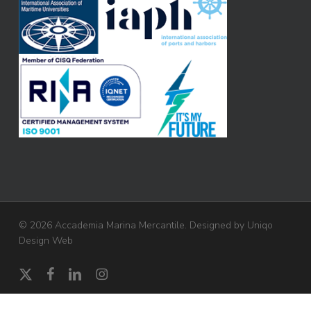
© 2026 Accademia Marina Mercantile. Designed by
Uniqo
Design Web
x-
facebook
linkedin
instagram
twitter
Gestisci il consenso cookie