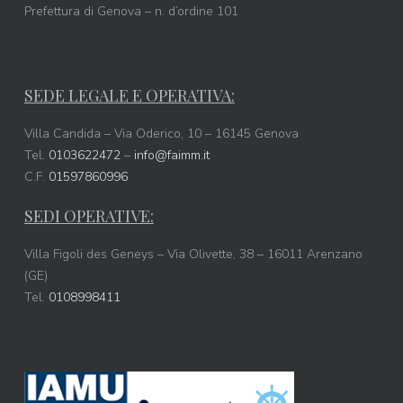
Prefettura di Genova – n. d’ordine 101
SEDE LEGALE E OPERATIVA:
Villa Candida – Via Oderico, 10 – 16145 Genova
Tel.
0103622472
–
info@faimm.it
C.F.
01597860996
SEDI OPERATIVE:
Villa Figoli des Geneys – Via Olivette, 38 – 16011 Arenzano
(GE)
Tel.
0108998411