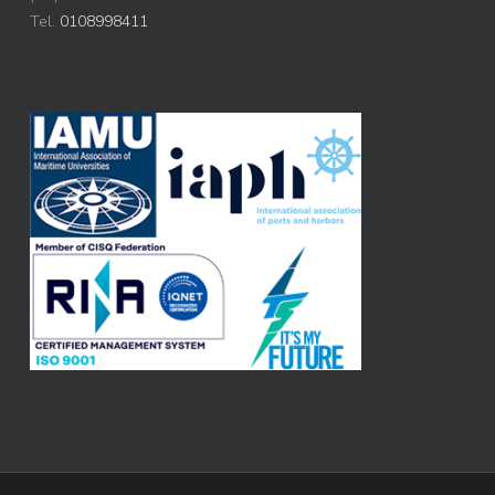
Tel.
0108998411