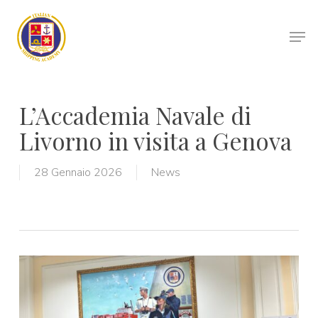
Skip
to
Men
main
Close
content
Menu
L’Accademia Navale di
Livorno in visita a Genova
28 Gennaio 2026
News