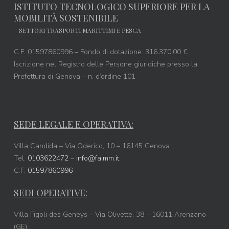
ISTITUTO TECNOLOGICO SUPERIORE PER LA
MOBILITÀ SOSTENIBILE
– SETTORI TRASPORTI MARITTIMI E PESCA –
C.F. 01597860996 – Fondo di dotazione: 316.370,00 €
Iscrizione nel Registro delle Persone giuridiche presso la
Prefettura di Genova – n. d’ordine 101
SEDE LEGALE E OPERATIVA:
Villa Candida – Via Oderico, 10 – 16145 Genova
Tel.
0103622472
–
info@faimm.it
C.F.
01597860996
SEDI OPERATIVE:
Villa Figoli des Geneys – Via Olivette, 38 – 16011 Arenzano
(GE)