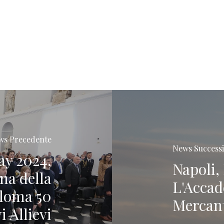
ws Precedente
News Success
ay 2024,
Napoli,
na della
L'Accad
ploma 50
Mercant
i Allievi