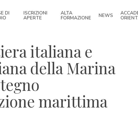
E DI
ISCRIZIONI
ALTA
ACCAD
NEWS
DIO
APERTE
FORMAZIONE
ORIEN
era italiana e
iana della Marina
stegno
zione marittima