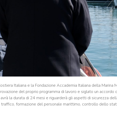
a Costiera Italiana e la Fondazione Accademia Italiana della Marina
approvazione del proprio programma di lavoro e siglato un accordo d
avrà la durata di 24 mesi e riguarderà gli aspetti di sicurezza de
 traffico, formazione del personale marittimo, controllo dello stat