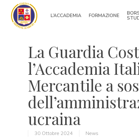
Skip
to
BORS
L’ACCADEMIA
FORMAZIONE
main
STU
content
La Guardia Costi
l’Accademia Ital
Mercantile a so
dell’amministra
ucraina
30 Ottobre 2024
News