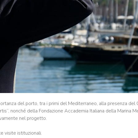
portanza del porto, tra i primi del Mediterraneo, alla presenza del
tis”, nonché della Fondazione Accademia Italiana della Marina Me
vamente nel progetto.
isite istituzionali.