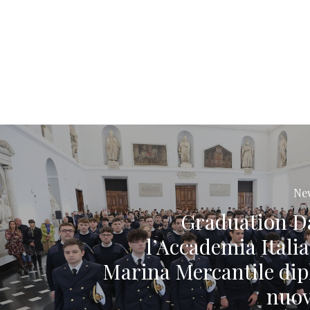
Ne
Graduation D
l’Accademia Italia
Marina Mercantile di
nuov