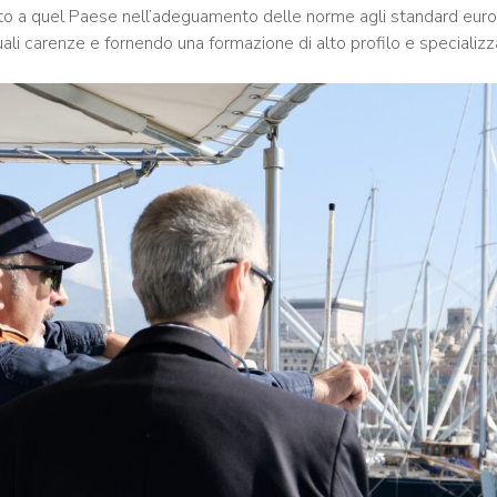
orto a quel Paese nell’adeguamento delle norme agli standard europ
li carenze e fornendo una formazione di alto profilo e specializz