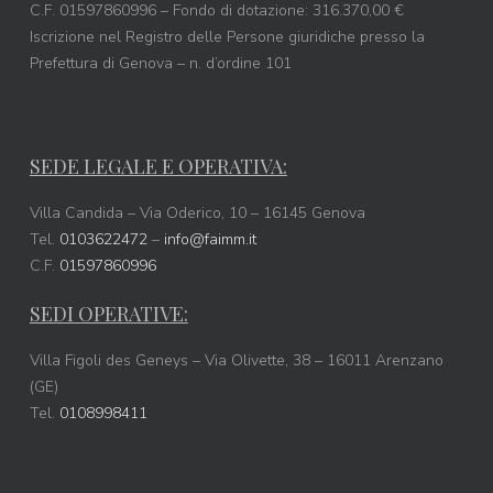
C.F. 01597860996 – Fondo di dotazione: 316.370,00 €
Iscrizione nel Registro delle Persone giuridiche presso la
Prefettura di Genova – n. d’ordine 101
SEDE LEGALE E OPERATIVA:
Villa Candida – Via Oderico, 10 – 16145 Genova
Tel.
0103622472
–
info@faimm.it
C.F.
01597860996
SEDI OPERATIVE:
Villa Figoli des Geneys – Via Olivette, 38 – 16011 Arenzano
(GE)
Tel.
0108998411