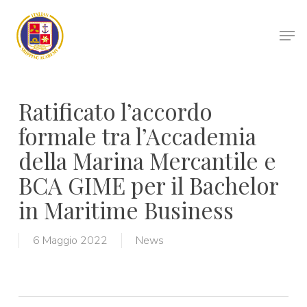
Skip
to
Men
main
Close
content
Menu
Ratificato l’accordo
formale tra l’Accademia
della Marina Mercantile e
BCA GIME per il Bachelor
in Maritime Business
6 Maggio 2022
News