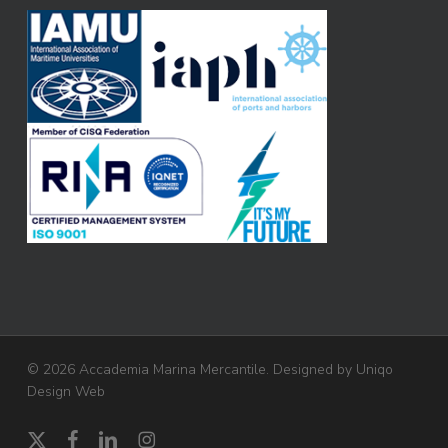
© 2026 Accademia Marina Mercantile. Designed by
Uniqo
Design Web
x-
facebook
linkedin
instagram