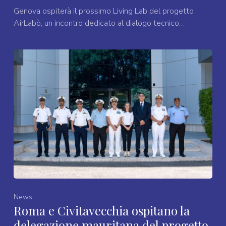
Genova ospiterà il prossimo Living Lab del progetto
AirLabò, un incontro dedicato al dialogo tecnico…
News
Roma e Civitavecchia ospitano la
delegazione mauritana del progetto