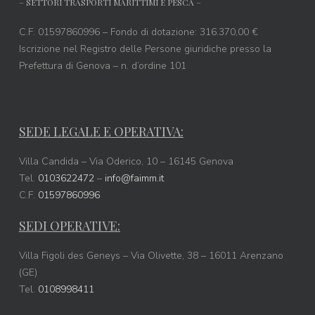
– SETTORI TRASPORTI MARITTIMI E PESCA –
C.F. 01597860996 – Fondo di dotazione: 316.370,00 €
Iscrizione nel Registro delle Persone giuridiche presso la
Prefettura di Genova – n. d’ordine 101
SEDE LEGALE E OPERATIVA:
Villa Candida – Via Oderico, 10 – 16145 Genova
Tel.
0103622472
–
info@faimm.it
C.F.
01597860996
SEDI OPERATIVE:
Villa Figoli des Geneys – Via Olivette, 38 – 16011 Arenzano
(GE)
Tel.
0108998411