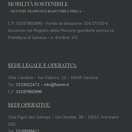
MOBILITÀ SOSTENIBILE
– SETTORI TRASPORTI MARITTIMI E PESCA –
C.F. 01597860996 – Fondo di dotazione: 316.370,00 €
Iscrizione nel Registro delle Persone giuridiche presso la
Prefettura di Genova – n. d’ordine 101
SEDE LEGALE E OPERATIVA:
Villa Candida – Via Oderico, 10 – 16145 Genova
Tel.
0103622472
–
info@faimm.it
C.F.
01597860996
SEDI OPERATIVE:
Villa Figoli des Geneys – Via Olivette, 38 – 16011 Arenzano
(GE)
Tel.
0108998411