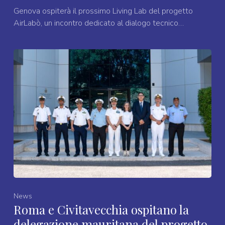
Genova ospiterà il prossimo Living Lab del progetto
AirLabò, un incontro dedicato al dialogo tecnico…
News
Roma e Civitavecchia ospitano la
delegazione mauritana del progetto