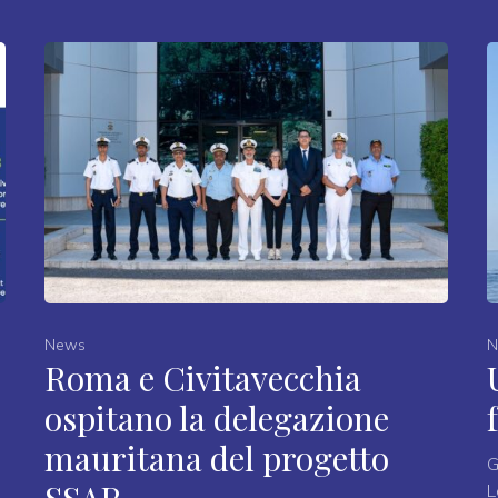
News
N
Roma e Civitavecchia
ospitano la delegazione
mauritana del progetto
G
L