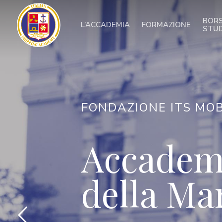
Skip
to
BORS
L’ACCADEMIA
FORMAZIONE
main
STU
content
FONDAZIONE ITS MOB
Accademi
della Ma