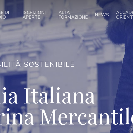
E DI
ISCRIZIONI
ALTA
ACCAD
NEWS
DIO
APERTE
FORMAZIONE
ORIEN
ILITÀ SOSTENIBILE
a Italiana
rina Mercantil