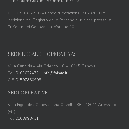
– SETTORI TRASPORTI MARITTIMI E PESCA –
C.F. 01597860996 – Fondo di dotazione: 316.370,00 €
Iscrizione nel Registro delle Persone giuridiche presso la
Prefettura di Genova – n. d’ordine 101
SEDE LEGALE E OPERATIVA:
Villa Candida – Via Oderico, 10 – 16145 Genova
Tel.
0103622472
–
info@faimm.it
C.F.
01597860996
SEDI OPERATIVE:
Villa Figoli des Geneys – Via Olivette, 38 – 16011 Arenzano
(GE)
Tel.
0108998411