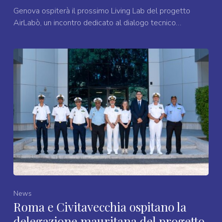
Genova ospiterà il prossimo Living Lab del progetto
AirLabò, un incontro dedicato al dialogo tecnico…
News
Roma e Civitavecchia ospitano la
delegazione mauritana del progetto