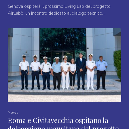
Genova ospiterà il prossimo Living Lab del progetto
AirLabò, un incontro dedicato al dialogo tecnico…
News
Roma e Civitavecchia ospitano la
delegazione mauritana del progetto