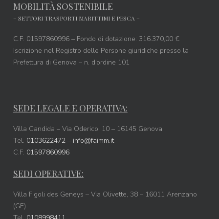
MOBILITÀ SOSTENIBILE
– SETTORI TRASPORTI MARITTIMI E PESCA –
C.F. 01597860996 – Fondo di dotazione: 316.370,00 €
Iscrizione nel Registro delle Persone giuridiche presso la
Prefettura di Genova – n. d’ordine 101
SEDE LEGALE E OPERATIVA:
Villa Candida – Via Oderico, 10 – 16145 Genova
Tel.
0103622472
–
info@faimm.it
C.F.
01597860996
SEDI OPERATIVE:
Villa Figoli des Geneys – Via Olivette, 38 – 16011 Arenzano
(GE)
Tel.
0108998411