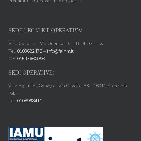
Prefettura di Genova – n. d’ordine 101
SEDE LEGALE E OPERATIVA:
Villa Candida – Via Oderico, 10 – 16145 Genova
Tel.
0103622472
–
info@faimm.it
C.F.
01597860996
SEDI OPERATIVE:
Villa Figoli des Geneys – Via Olivette, 38 – 16011 Arenzano
(GE)
Tel.
0108998411