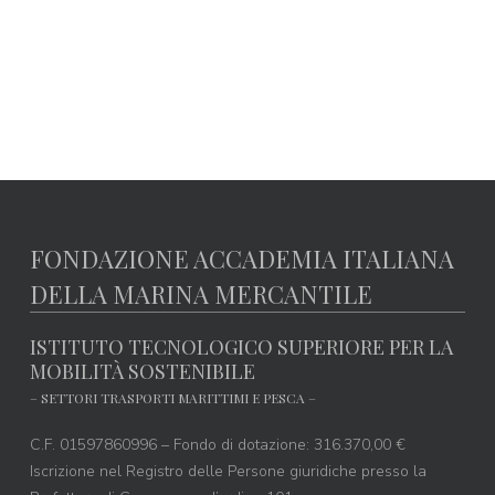
LOGIN
Forgot Password
FONDAZIONE ACCADEMIA ITALIANA
DELLA MARINA MERCANTILE
ISTITUTO TECNOLOGICO SUPERIORE PER LA
MOBILITÀ SOSTENIBILE
– SETTORI TRASPORTI MARITTIMI E PESCA –
C.F. 01597860996 – Fondo di dotazione: 316.370,00 €
Iscrizione nel Registro delle Persone giuridiche presso la