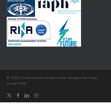
© 2026 Accademia Marina Mercantile. Designed by
Uniqo
Design Web
x-
facebook
linkedin
instagram
twitter
Gestisci il consenso cookie