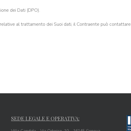
ione dei Dati (DPO).
ni relative al trattamento dei Suoi dati, il Contraente può contatta
SEDE LEGALE E OPERATIVA:
Villa Candida – Via Oderico, 10 – 16145 Genova