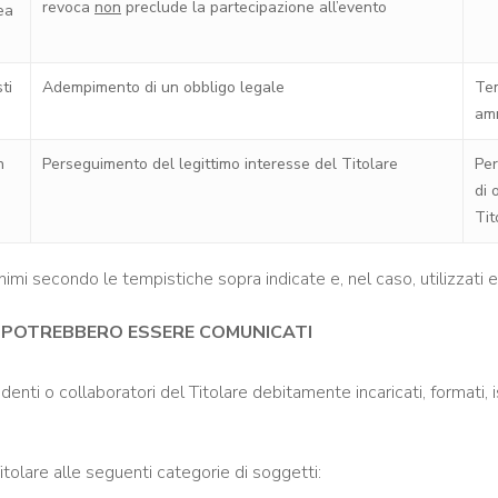
revoca
non
preclude la partecipazione all’evento
ea
ti
Adempimento di un obbligo legale
Tem
amm
n
Perseguimento del legittimo interesse del Titolare
Per
di 
Tit
onimi secondo le tempistiche sopra indicate e, nel caso, utilizzati es
TI POTREBBERO ESSERE COMUNICATI
denti o collaboratori del Titolare debitamente incaricati, formati, 
itolare alle seguenti categorie di soggetti: