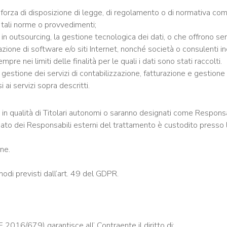
in forza di disposizione di legge, di regolamento o di normativa c
da tali norme o provvedimenti;
he in outsourcing, la gestione tecnologica dei dati, o che offrono s
one di software e/o siti Internet, nonché società o consulenti incari
mpre nei limiti delle finalità per le quali i dati sono stati raccolti.
estione dei servizi di contabilizzazione, fatturazione e gestione
ai servizi sopra descritti.
no in qualità di Titolari autonomi o saranno designati come Responsa
nato dei Responsabili esterni del trattamento è custodito presso l
one.
 modi previsti dall’art. 49 del GDPR.
 2016/679) garantisce all’ Contraente il diritto di: