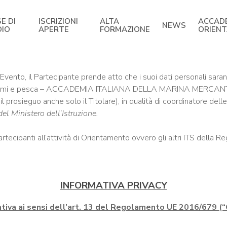
E DI
ISCRIZIONI
ALTA
ACCAD
NEWS
DIO
APERTE
FORMAZIONE
ORIEN
Evento, il Partecipante prende atto che i suoi dati personali sara
marittimi e pesca – ACCADEMIA ITALIANA DELLA MARINA MERCANTIL
rosieguo anche solo il Titolare), in qualità di coordinatore dell
l Ministero dell’Istruzione.
 partecipanti all’attività di Orientamento ovvero gli altri ITS della R
INFORMATIVA PRIVACY
tiva ai sensi dell’art. 13 del Regolamento UE 2016/679 (