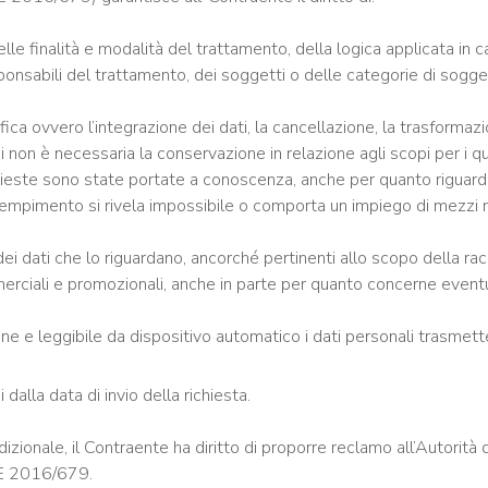
delle finalità e modalità del trattamento, della logica applicata in 
ponsabili del trattamento, dei soggetti o delle categorie di sogge
fica ovvero l’integrazione dei dati, la cancellazione, la trasformazi
i non è necessaria la conservazione in relazione agli scopi per i q
chieste sono state portate a conoscenza, anche per quanto riguarda i
adempimento si rivela impossibile o comporta un impiego di mezzi 
ei dati che lo riguardano, ancorché pertinenti allo scopo della rac
merciali e promozionali, anche in parte per quanto concerne even
ne e leggibile da dispositivo automatico i dati personali trasmetter
 dalla data di invio della richiesta.
izionale, il Contraente ha diritto di proporre reclamo all’Autorità d
UE 2016/679.