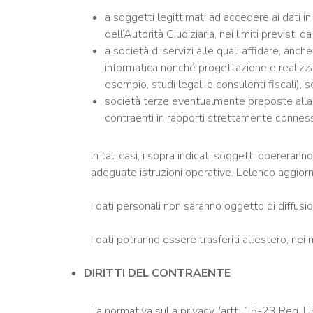
a soggetti legittimati ad accedere ai dati 
dell’Autorità Giudiziaria, nei limiti previsti 
a società di servizi alle quali affidare, anc
informatica nonché progettazione e realizzazi
esempio, studi legali e consulenti fiscali), se
società terze eventualmente preposte alla g
contraenti in rapporti strettamente connessi 
In tali casi, i sopra indicati soggetti opereran
adeguate istruzioni operative. L’elenco aggior
I dati personali non saranno oggetto di diffusi
I dati potranno essere trasferiti all’estero, nei
DIRITTI DEL CONTRAENTE
La normativa sulla privacy (artt. 15-23 Reg. UE