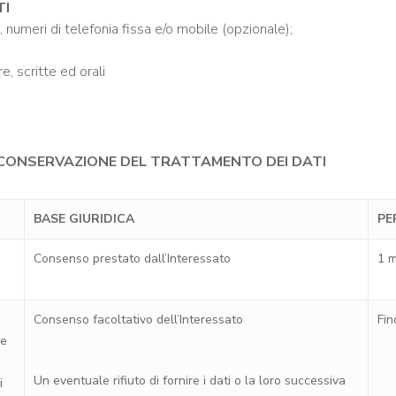
TI
a, numeri di telefonia fissa e/o mobile (opzionale);
re, scritte ed orali
DI CONSERVAZIONE DEL TRATTAMENTO DEI DATI
BASE GIURIDICA
PE
Consenso prestato dall’Interessato
1 m
Consenso facoltativo dell’Interessato
Fin
he
Un eventuale rifiuto di fornire i dati o la loro successiva
i