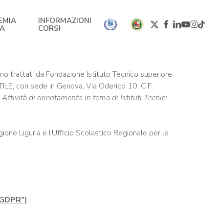
EMIA
INFORMAZIONI
X-
FACEBOOK
LINKEDIN
YOUTUBE
INSTA
TIKTO
TA
CORSI
TWITTER
nno trattati da Fondazione Istituto Tecnico superiore
E, con sede in Genova, Via Oderico 10, C.F.
e
Attività di orientamento in tema di Istituti Tecnici
egione Liguria e l’Ufficio Scolastico Regionale per le
“GDPR”)