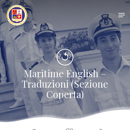
Skip
to
Men
main
Close
content
Menu
Maritime English –
Traduzioni (Sezione
Coperta)