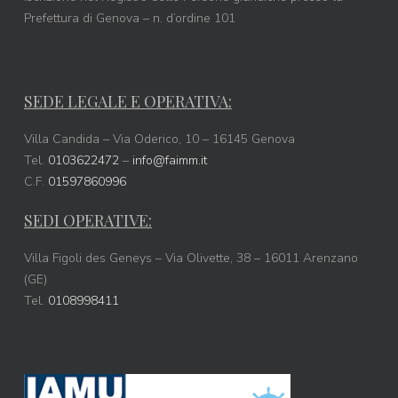
Prefettura di Genova – n. d’ordine 101
SEDE LEGALE E OPERATIVA:
Villa Candida – Via Oderico, 10 – 16145 Genova
Tel.
0103622472
–
info@faimm.it
C.F.
01597860996
SEDI OPERATIVE:
Villa Figoli des Geneys – Via Olivette, 38 – 16011 Arenzano
(GE)
Tel.
0108998411