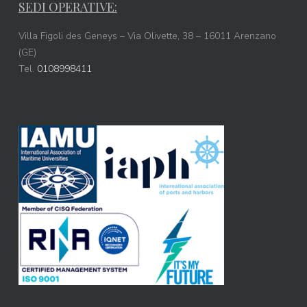
SEDI OPERATIVE:
Villa Figoli des Geneys – Via Olivette, 38 – 16011 Arenzano
(GE)
Tel.
0108998411